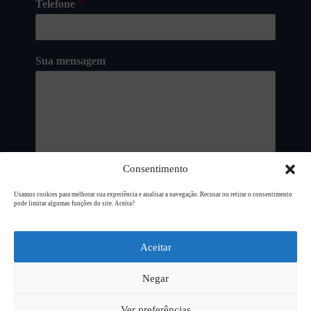
Telefone
*
Sua mensagem
Consentimento
Enviar
Usamos cookies para melhorar sua experiência e analisar a navegação. Recusar ou retirar o consentimento
pode limitar algumas funções do site. Aceita?
Copyright © 2026
L94 Design
Aceitar
Negar
Ver preferências