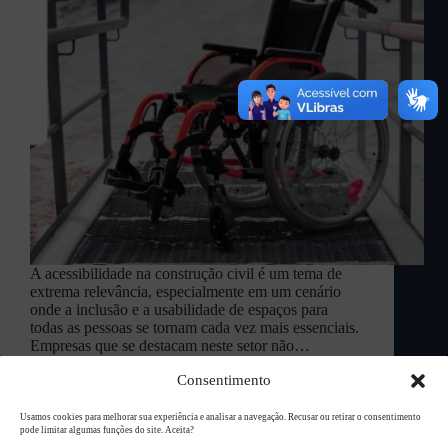
A acessibilidade na construção civil é um tema de
extrema relevância, especialmente em um cenário
onde a inclusão e a usabilidade de espaços para
todas as pessoas se tornam cada vez mais essenciais.
Empresas que se destacam neste setor não…
L94 Academy
outubro 3, 2024
Consentimento
Usamos cookies para melhorar sua experiência e analisar a navegação. Recusar ou retirar o consentimento
pode limitar algumas funções do site. Aceita?