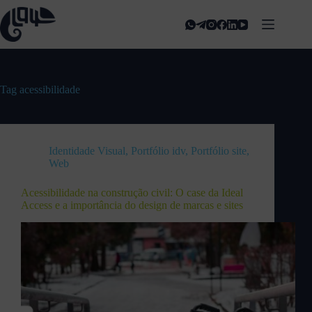
Tag
acessibilidade
Identidade Visual
,
Portfólio idv
,
Portfólio site
,
Web
Acessibilidade na construção civil: O case da Ideal
Access e a importância do design de marcas e sites