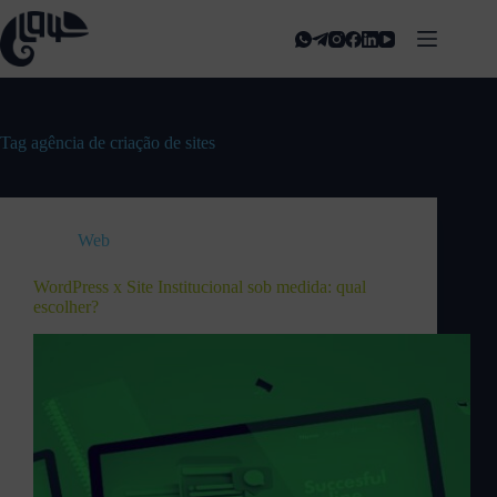
Tag
agência de criação de sites
Web
WordPress x Site Institucional sob medida: qual
escolher?