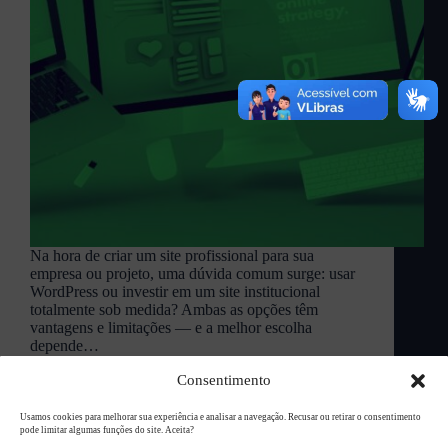
Na hora de criar um site profissional para sua
empresa ou projeto, uma dúvida comum surge: usar
WordPress ou investir em um site institucional
totalmente sob medida? Ambas as opções têm
vantagens e limitações — e a melhor escolha
depende…
L94 Academy
junho 23, 2025
Consentimento
Usamos cookies para melhorar sua experiência e analisar a navegação. Recusar ou retirar o consentimento
pode limitar algumas funções do site. Aceita?