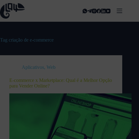
Tag
criação de e-commerce
Aplicativos
,
Web
E-commerce x Marketplace: Qual é a Melhor Opção
para Vender Online?