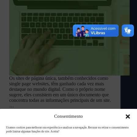
Os sites de página única, também conhecidos como
single page websites, têm ganhado cada vez mais
destaque no mundo digital. Como o próprio nome
sugere, eles consistem em um único documento que
concentra todas as informações principais de um site.
…
L94 Academy
dezembro 17, 2024
Consentimento
Usamos cookies para melhorar sua experiência e analisar a navegação. Recusar ou retirar o consentimento
pode limitar algumas funções do site. Aceita?