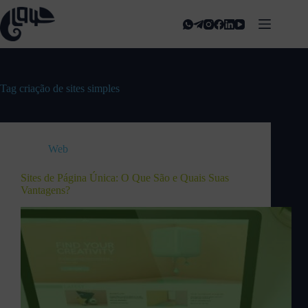
Tag
criação de sites simples
Web
Sites de Página Única: O Que São e Quais Suas
Vantagens?