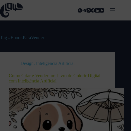
Tag
#EbookParaVender
Design
,
Inteligencia Artificial
Como Criar e Vender um Livro de Colorir Digital
com Inteligência Artificial