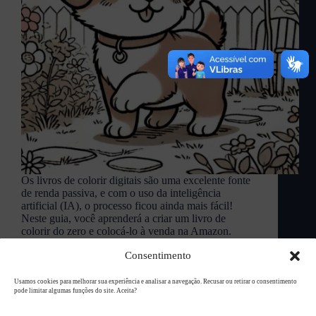
Os livros de colorir digitais são uma excelente fonte
de renda passiva, e com o uso da inteligência
artificial (IA), o processo ficou ainda mais fácil!
Neste guia, você aprenderá a criar um livro de
colorir do zero e colocá-lo à venda na Amazon.
L94 Academy
janeiro 31, 2025
Consentimento
Usamos cookies para melhorar sua experiência e analisar a navegação. Recusar ou retirar o consentimento
pode limitar algumas funções do site. Aceita?
Copyright © 2026