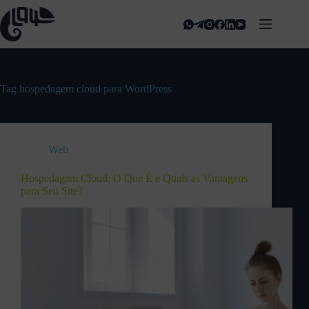
Tag
hospedagem cloud para WordPress
Web
Hospedagem Cloud: O Que É e Quais as Vantagens
para Seu Site?