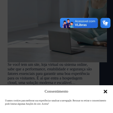
Se você tem um site, loja virtual ou sistema online,
sabe que a performance, estabilidade e segurança são
fatores essenciais para garantir uma boa experiência
para os visitantes. É aí que entra a hospedagem
cloud, uma solução moderna e escalável…
L94 Academy
março 31, 2025
Consentimento
Usamos cookies para melhorar sua experiência e analisar a navegação. Recusar ou retirar o consentimento
pode limitar algumas funções do site. Aceita?
Copyright © 2026