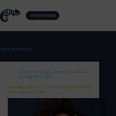
(11) 92001 0406
Tag
ia do facebook
Aplicativos
,
Design
,
Inteligencia Artificial
,
Uncategorized
,
Web
Descubra a Meta AI: A Nova Revolução da Intelig
ência Artificial da Meta