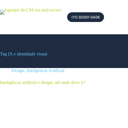
(11) 92001 0406
Tag
IA e identidade visual
Design
,
Inteligencia Artificial
Inteligência artificial e design: até onde deve ir?