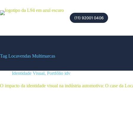
(11) 92001 0406
Tag
Locavendas Multimarcas
Identidade Visual
,
Portfólio idv
O impacto da identidade visual na indústria automotiva: O case da Lo