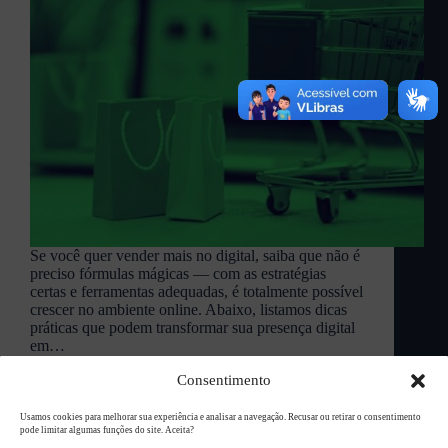
Se você quer vender mais no digital, saiba que não é
preciso fórmulas mágicas — com as estratégias
certas e ferramentas adequadas, é totalmente possível
crescer no ambiente online. Abaixo, listamos dicas
práticas que podem transformar sua presença digital
em…
L94 Academy
maio 21, 2025
Consentimento
Usamos cookies para melhorar sua experiência e analisar a navegação. Recusar ou retirar o consentimento
pode limitar algumas funções do site. Aceita?