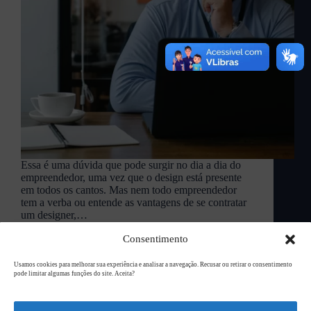
Essa é uma dúvida que pode surgir no dia a dia do
empreendedor, uma vez que o design está presente
em todos os cantos. Mas nem todo empreendedor
tem a verba ou entende as vantagens de se contratar
um designer,…
L94 Academy
janeiro 7, 2022
Consentimento
Usamos cookies para melhorar sua experiência e analisar a navegação. Recusar ou retirar o consentimento
pode limitar algumas funções do site. Aceita?
Copyright © 2026