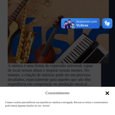
A música é uma forma de expressão universal, capaz
de tocar nossas almas e inspirar nossas mentes. No
entanto, a criação de músicas pode ser um processo
desafiador, especialmente para aqueles que não têm
experiência em composição ou produção musical.…
L94 Academy
outubro 30, 2024
Consentimento
Usamos cookies para melhorar sua experiência e analisar a navegação. Recusar ou retirar o consentimento
pode limitar algumas funções do site. Aceita?
Copyright © 2026