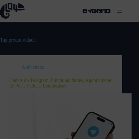
Tag
produtividade
Aplicativos
Canais do Telegram: Funcionalidades, Agendamento
de Posts e Ideias Estratégicas