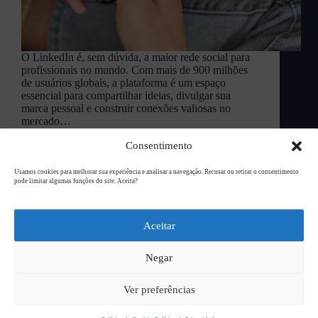
O LinkedIn é, sem dúvida, a maior rede social para
profissionais no mundo. Com mais de 900 milhões
de usuários globais, a plataforma é um espaço
essencial para compartilhar ideias, divulgar sua
marca pessoal e construir conexões valiosas no
mercado…
L94 Academy
novembro 18, 2024
Consentimento
Usamos cookies para melhorar sua experiência e analisar a navegação. Recusar ou retirar o consentimento
pode limitar algumas funções do site. Aceita?
Copyright © 2026
L94 Design
Aceitar
Negar
Ver preferências
Peça seu orçamento!
Política de Privacidade
Sitemap