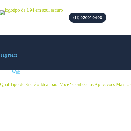
(11) 92001 0406
Tag
react
Web
Qual Tipo de Site é o Ideal para Você? Conheça as Aplicações Mais 