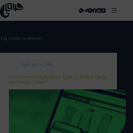
Tag
vender na internet
Aplicativos
,
Web
E-commerce x Marketplace: Qual é a Melhor Opção
para Vender Online?