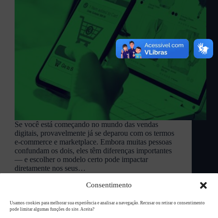
Se você está começando no mundo das vendas
digitais, provavelmente já se deparou com os termos
e-commerce e marketplace. Embora muitas pessoas
confundam os dois, eles têm diferenças importantes
— e escolher o modelo certo pode impactar
diretamente nos seus…
L94 Academy
maio 26, 2025
Consentimento
Usamos cookies para melhorar sua experiência e analisar a navegação. Recusar ou retirar o consentimento
pode limitar algumas funções do site. Aceita?