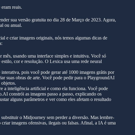
 eram reais.
ender sua versão gratuita no dia 28 de Março de 2023. Agora,
al ou anual.
cial e criar imagens originais, nós temos algumas dicas de
a:
or mês, usando uma interface simples e intuitiva. Você só
 estilo, cor e resolução. O Lexica usa uma rede neural
e interativa, pois você pode gerar até 1000 imagens grátis por
riar suas obras de arte. Você pode pedir para o PlaygroundAI
 objetos.
re a inteligência artificial e como ela funciona. Você pode
o.AI constrói as imagens passo a passo, explicando os
ustar alguns parâmetros e ver como eles afetam o resultado
 substituir o Midjourney sem perder a diversão. Mas lembre-
o criar imagens ofensivas, ilegais ou falsas. Afinal, a IA é uma