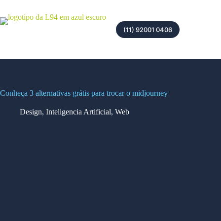
(11) 92001 0406
Conheça 3 alternativas grátis para trocar o midjourney
Design
,
Inteligencia Artificial
,
Web