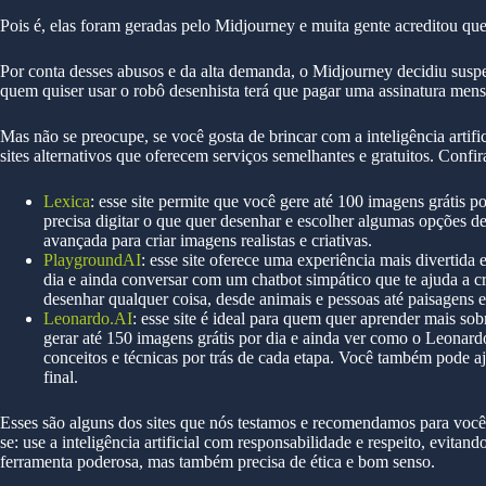
Pois é, elas foram geradas pelo Midjourney e muita gente acreditou que
Por conta desses abusos e da alta demanda, o Midjourney decidiu susp
quem quiser usar o robô desenhista terá que pagar uma assinatura mens
Mas não se preocupe, se você gosta de brincar com a inteligência artifi
sites alternativos que oferecem serviços semelhantes e gratuitos. Confir
Lexica
: esse site permite que você gere até 100 imagens grátis p
precisa digitar o que quer desenhar e escolher algumas opções de
avançada para criar imagens realistas e criativas.
PlaygroundAI
: esse site oferece uma experiência mais divertida 
dia e ainda conversar com um chatbot simpático que te ajuda a c
desenhar qualquer coisa, desde animais e pessoas até paisagens e
Leonardo.AI
: esse site é ideal para quem quer aprender mais sob
gerar até 150 imagens grátis por dia e ainda ver como o Leonard
conceitos e técnicas por trás de cada etapa. Você também pode aj
final.
Esses são alguns dos sites que nós testamos e recomendamos para você
se: use a inteligência artificial com responsabilidade e respeito, evitand
ferramenta poderosa, mas também precisa de ética e bom senso.