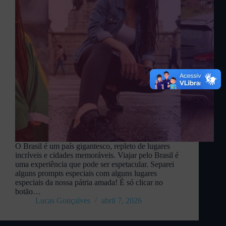
O Brasil é um país gigantesco, repleto de lugares
incríveis e cidades memoráveis. Viajar pelo Brasil é
uma experiência que pode ser espetacular. Separei
alguns prompts especiais com alguns lugares
especiais da nossa pátria amada! É só clicar no
botão…
Lucas Gonçalves
abril 7, 2026