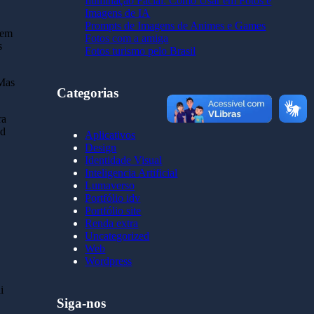
Iluminação Facial: Como Usar em Fotos e
Imagens de IA
Prompts de Imagens de Animes e Games
sem
Fotos com a amiga
s
Fotos turismo pelo Brasil
 Mas
Categorias
ra
ad
Aplicativos
Design
Identidade Visual
Inteligencia Artificial
Lumaverso
Portfólio idv
Portfólio site
Renda extra
Uncategorized
Web
Wordpress
i
Siga-nos