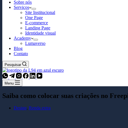
Sobre nós
Serviços
Site Institucional
One Page
E-commerce
Landing Page
Identidade visual
Academy
Lumaverso
Blog
Contato
Pesquisar
Menu
Saiba como colocar suas criações no Freep
Design
,
Renda extra