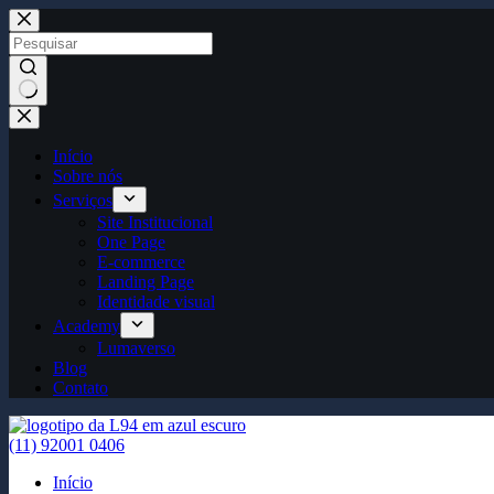
Início
Sobre nós
Serviços
Site Institucional
One Page
E-commerce
Landing Page
Identidade visual
Academy
Lumaverso
Blog
Contato
(11) 92001 0406
Início