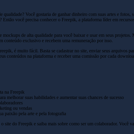
 de qualidade? Você gostaria de ganhar dinheiro com suas artes e fotos, 
? Então você precisa conhecer o Freepik, a plataforma líder em recurso
 e mockups de alta qualidade para você baixar e usar em seus projetos.
m conteúdo exclusivo e recebem uma remuneração por isso.
pik, é muito fácil. Basta se cadastrar no site, enviar seus arquivos pa
 seus conteúdos na plataforma e receber uma comissão por cada downlo
ta na Freepik
para melhorar suas habilidades e aumentar suas chances de sucesso
olaboradores
rketing ou vendas
a paixão pela arte e pela fotografia
 o site do Freepik e saiba mais sobre como ser um colaborador. Você va