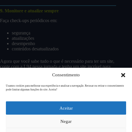
9. Monitore e atualize sempre
Faça check-ups periódicos em:
segurança
atualizações
desempenho
conteúdos desatualizados
Agora que você sabe tudo o que é necessário para ter um site,
conte com a L94 nessa jornada e tenha um site incrível para
sua marca!
Fale conosco
ou
confira nossas opções
.
Consentimento
Usamos cookies para melhorar sua experiência e analisar a navegação. Recusar ou retirar o consentimento
pode limitar algumas funções do site. Aceita?
Copyright © 2026
L94 Design
Aceitar
Negar