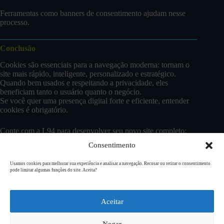
Ferramentas como banners de consentimento ajudam nesse
processo.
Conclusão
Cookies são essenciais para a navegação moderna: tornam o
site mais rápido, inteligente, personalizado e estratégico.
Quando bem usados e respeitando a privacidade, eles
beneficiam tanto o usuário quanto o negócio.
Se você quer uma presença digital forte e eficiente, entender
cookies é obrigatório.
Conte com a L94 para desenvolver seu novo site completo:
clique aqui
e solicite seu orçamento.
Consentimento
Usamos cookies para melhorar sua experiência e analisar a navegação. Recusar ou retirar o consentimento
pode limitar algumas funções do site. Aceita?
Copyright © 2026
L94 Design
Aceitar
Negar