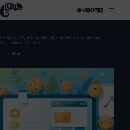
Cookies: O Que São, Para Que Servem e Por Que São
Essenciais no Seu Site
Web