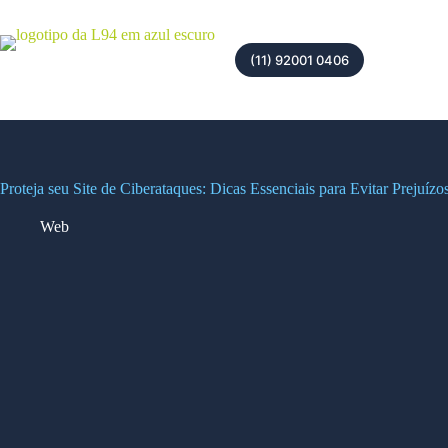
(11) 92001 0406
Proteja seu Site de Ciberataques: Dicas Essenciais para Evitar Prejuízo
Web