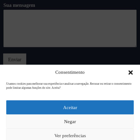
Sua mensagem
Enviar
Consentimento
Usamos cookies para melhorar sua experiência e analisar a navegação. Recusar ou retirar o consentimento
pode limitar algumas funções do site. Aceita?
Copyright © 2026
L94 Design
Aceitar
Negar
Ver preferências