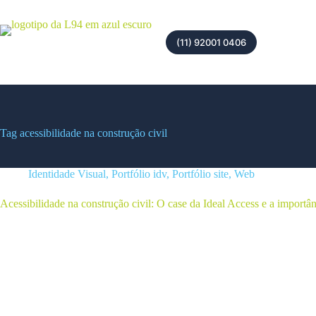
(11) 92001 0406
Tag
acessibilidade na construção civil
Identidade Visual
,
Portfólio idv
,
Portfólio site
,
Web
Acessibilidade na construção civil: O case da Ideal Access e a importân