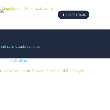
(11) 92001 0406
Tag
aprendizado contínuo
Aplicativos
Cursos Gratuitos de Harvard, Stanford, MIT e Google