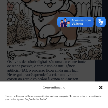
Os livros de colorir digitais são uma excelente fonte
de renda passiva, e com o uso da inteligência
artificial (IA), o processo ficou ainda mais fácil!
Neste guia, você aprenderá a criar um livro de
colorir do zero e colocá-lo à venda na Amazon.
L94 Academy
janeiro 31, 2025
Consentimento
Usamos cookies para melhorar sua experiência e analisar a navegação. Recusar ou retirar o consentimento
pode limitar algumas funções do site. Aceita?
Copyright © 2026