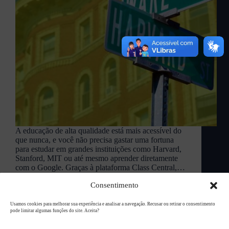
A educação de alta qualidade está mais acessível do
que nunca, e você não precisa gastar uma fortuna
para estudar em grandes instituições como Harvard,
Stanford, MIT ou até mesmo aprender diretamente
com o Google. Graças à plataforma Class Central,…
L94 Academy
novembro 24, 2024
Consentimento
Usamos cookies para melhorar sua experiência e analisar a navegação. Recusar ou retirar o consentimento
pode limitar algumas funções do site. Aceita?
Copyright © 2026