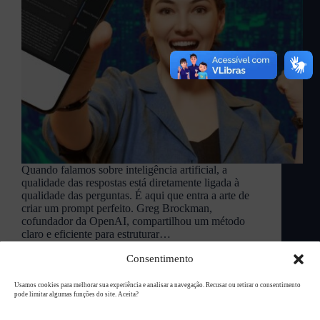
Quando falamos sobre inteligência artificial, a
qualidade das respostas está diretamente ligada à
qualidade das perguntas. É aqui que entra a arte de
criar um prompt perfeito. Greg Brockman,
cofundador da OpenAI, compartilhou um método
claro e eficiente para estruturar…
L94 Academy
agosto 11, 2025
Consentimento
Usamos cookies para melhorar sua experiência e analisar a navegação. Recusar ou retirar o consentimento
pode limitar algumas funções do site. Aceita?
Copyright © 2026