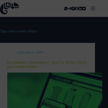
Tag
como vender online
Aplicativos
,
Web
E-commerce x Marketplace: Qual é a Melhor Opção
para Vender Online?