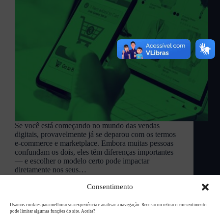
Se você está começando no mundo das vendas
digitais, provavelmente já se deparou com os termos
e-commerce e marketplace. Embora muitas pessoas
confundam os dois, eles têm diferenças importantes
— e escolher o modelo certo pode impactar
diretamente nos seus…
L94 Academy
maio 26, 2025
Consentimento
Usamos cookies para melhorar sua experiência e analisar a navegação. Recusar ou retirar o consentimento
pode limitar algumas funções do site. Aceita?