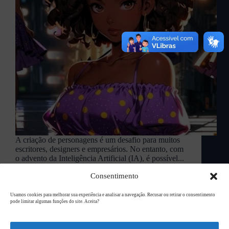
A criação de personagens é um desafio para muitos
escritores, designers e empresários. No entanto, com
o advento da Inteligência Artificial (IA), é possível...
L94 Academy
novembro 7, 2024
Consentimento
Usamos cookies para melhorar sua experiência e analisar a navegação. Recusar ou retirar o consentimento
pode limitar algumas funções do site. Aceita?
Copyright © 2026