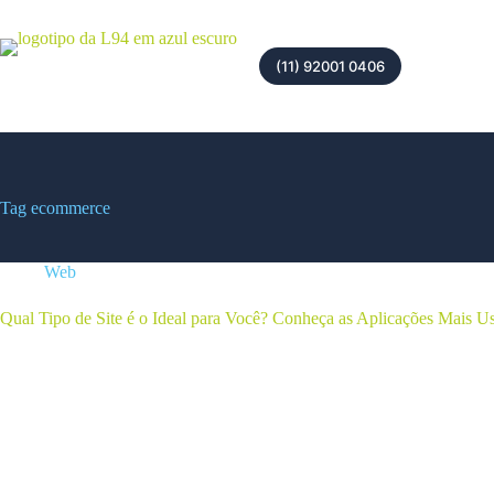
(11) 92001 0406
Tag
ecommerce
Web
Qual Tipo de Site é o Ideal para Você? Conheça as Aplicações Mais 