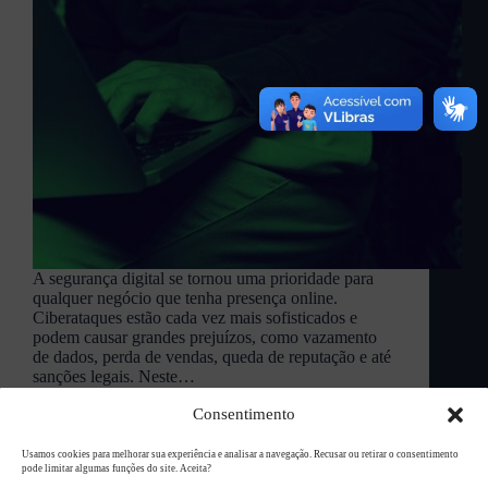
A segurança digital se tornou uma prioridade para
qualquer negócio que tenha presença online.
Ciberataques estão cada vez mais sofisticados e
podem causar grandes prejuízos, como vazamento
de dados, perda de vendas, queda de reputação e até
sanções legais. Neste…
L94 Academy
maio 28, 2025
Consentimento
Usamos cookies para melhorar sua experiência e analisar a navegação. Recusar ou retirar o consentimento
pode limitar algumas funções do site. Aceita?