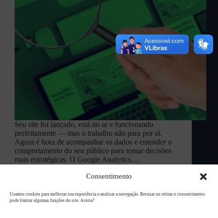
Seu site foi lançado, está no ar e funcionando
perfeitamente — mas o trabalho não para por aí.
Agora é hora de acompanhar os dados e entender o
comportamento do seu público para tomar decisões
mais estratégicas. O Google Analytics…
L94 Academy
julho 14, 2025
Consentimento
Usamos cookies para melhorar sua experiência e analisar a navegação. Recusar ou retirar o consentimento
pode limitar algumas funções do site. Aceita?
Copyright © 2026