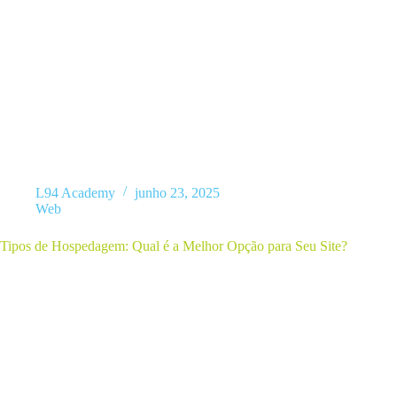
Na hora de criar um site profissional para sua empresa ou projeto, um
vantagens e limitações — e a melhor escolha depende…
L94 Academy
junho 23, 2025
Web
Tipos de Hospedagem: Qual é a Melhor Opção para Seu Site?