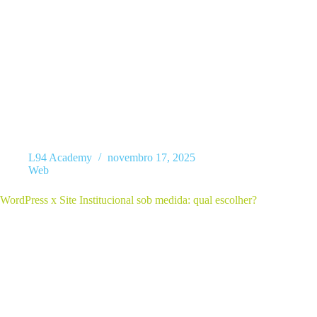
Criar um site profissional pode parecer difícil à primeira vista — mas
é necessário, como estruturar, quais ferramentas usar e como…
L94 Academy
novembro 17, 2025
Web
WordPress x Site Institucional sob medida: qual escolher?