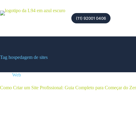
(11) 92001 0406
Tag
hospedagem de sites
Web
Como Criar um Site Profissional: Guia Completo para Começar do Ze