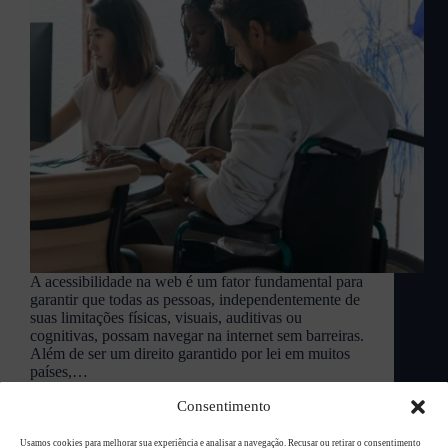
A acessibilidade na web é um fator fundamental para
garantir que todas as pessoas, independentemente de
suas limitações físicas, visuais, auditivas ou
cognitivas, possam navegar na internet sem barreiras.
Além de ser um direito garantido por lei em muitos
países,…
L94 Academy
abril 2, 2025
Consentimento
Usamos cookies para melhorar sua experiência e analisar a navegação. Recusar ou retirar o consentimento