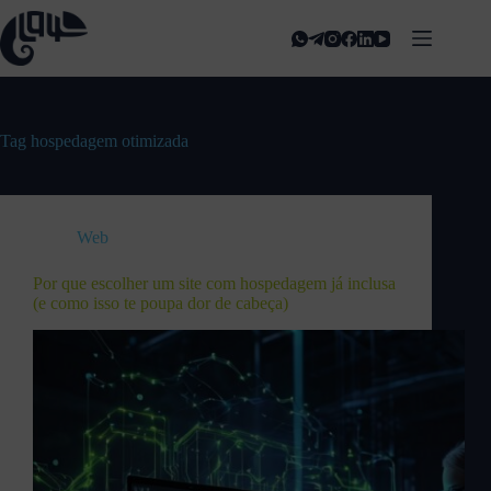
Tag
hospedagem otimizada
Web
Por que escolher um site com hospedagem já inclusa
(e como isso te poupa dor de cabeça)