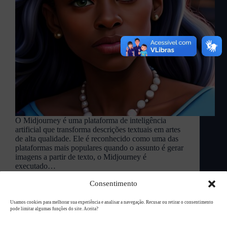
O Midjourney é uma plataforma de inteligência
artificial que transforma descrições textuais em artes
de alta qualidade. Ele é reconhecido como uma das
plataformas mais populares quando o assunto é gerar
imagens a partir de texto, o Midjourney é
executado…
L94 Academy
abril 28, 2023
Consentimento
Usamos cookies para melhorar sua experiência e analisar a navegação. Recusar ou retirar o consentimento
pode limitar algumas funções do site. Aceita?
Copyright © 2026