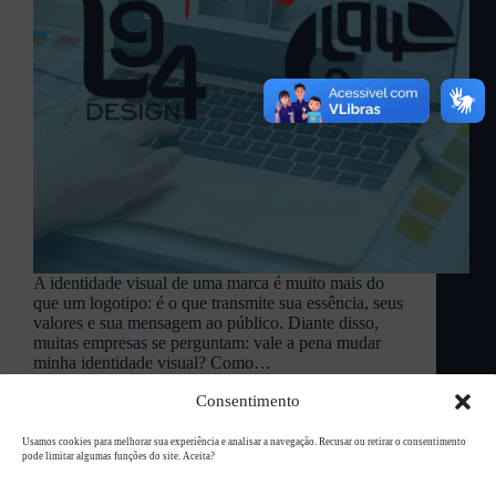
A identidade visual de uma marca é muito mais do
que um logotipo: é o que transmite sua essência, seus
valores e sua mensagem ao público. Diante disso,
muitas empresas se perguntam: vale a pena mudar
minha identidade visual? Como…
L94 Academy
novembro 26, 2024
Consentimento
Usamos cookies para melhorar sua experiência e analisar a navegação. Recusar ou retirar o consentimento
pode limitar algumas funções do site. Aceita?
Copyright © 2026