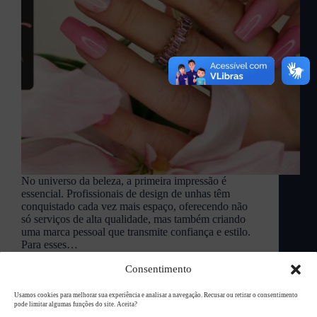
No universo da beleza, a primeira impressão é
essencial. Profissionais de design de unhas têm
conquistado cada vez mais espaço, oferecendo não
só serviços de alta qualidade, mas também criando
uma marca pessoal que transmite confiança e estilo.
Para esses…
L94 Academy
setembro 30, 2024
Consentimento
Usamos cookies para melhorar sua experiência e analisar a navegação. Recusar ou retirar o consentimento
pode limitar algumas funções do site. Aceita?