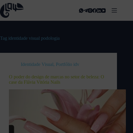
Tag
identidade visual podologia
Identidade Visual
,
Portfólio idv
O poder do design de marcas no setor de beleza: O
case da Flávia Vitória Nails