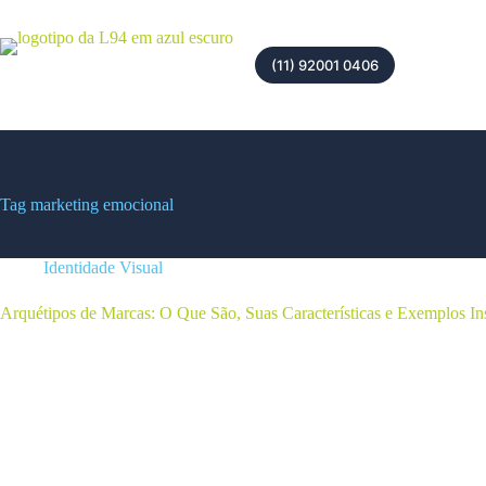
(11) 92001 0406
Tag
marketing emocional
Identidade Visual
Arquétipos de Marcas: O Que São, Suas Características e Exemplos In