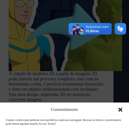
A criação de modelos 3D a partir de imagens 2D
pode parecer um processo complexo, mas com as
ferramentas certas, é possível transformar ilustrações
e fotos em objetos tridimensionais com facilidade.
Seja para design, impressão 3D ou animação,
converter imagens…
L94 Academy
março 28, 2025
Consentimento
Usamos cookies para melhorar sua experiência e analisar a navegação. Recusar ou retirar o consentimento
pode limitar algumas funções do site. Aceita?