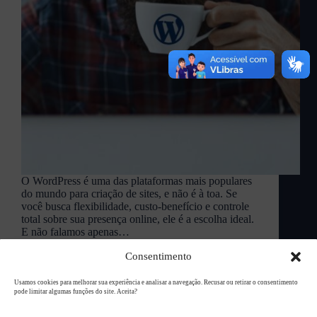
O WordPress é uma das plataformas mais populares
do mundo para criação de sites, e não é à toa. Se
você busca flexibilidade, custo-benefício e controle
total sobre sua presença online, ele é a escolha ideal.
E não falamos apenas…
L94 Academy
março 13, 2025
Consentimento
Usamos cookies para melhorar sua experiência e analisar a navegação. Recusar ou retirar o consentimento
pode limitar algumas funções do site. Aceita?
Copyright © 2026