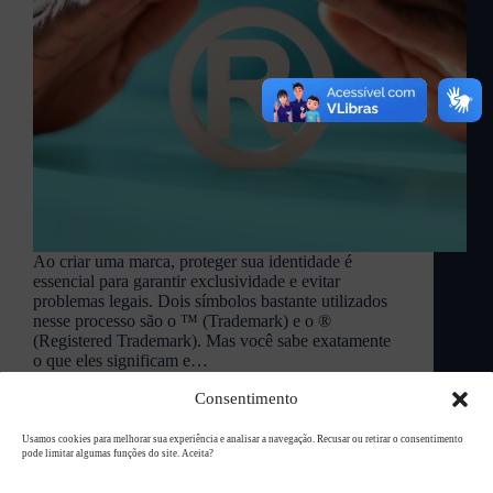
Ao criar uma marca, proteger sua identidade é
essencial para garantir exclusividade e evitar
problemas legais. Dois símbolos bastante utilizados
nesse processo são o ™ (Trademark) e o ®
(Registered Trademark). Mas você sabe exatamente
o que eles significam e…
L94 Academy
dezembro 18, 2024
Consentimento
Usamos cookies para melhorar sua experiência e analisar a navegação. Recusar ou retirar o consentimento
pode limitar algumas funções do site. Aceita?
Copyright © 2026