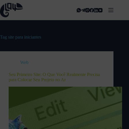
Tag
site para iniciantes
Web
Seu Primeiro Site: O Que Você Realmente Precisa
para Colocar Seu Projeto no Ar