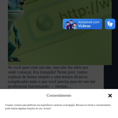
Se você quer criar um site, mas não faz ideia por
onde começar, fica tranquilo! Neste post, vamos
explicar de forma simples e sem termos técnicos
complicados tudo o que você precisa para ter um site
profissional funcionando — mesmo…
L94 Academy
abril 22, 2025
Consentimento
Usamos cookies para melhorar sua experiência e analisar a navegação. Recusar ou retirar o consentimento
pode limitar algumas funções do site. Aceita?
Copyright © 2026