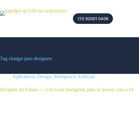
(11) 92001 0406
Tag
chatgpt para designers
Aplicativos
,
Design
,
Inteligencia Artificial
Designer do Futuro — Um Guia Inteligente para se Inovar com a IA