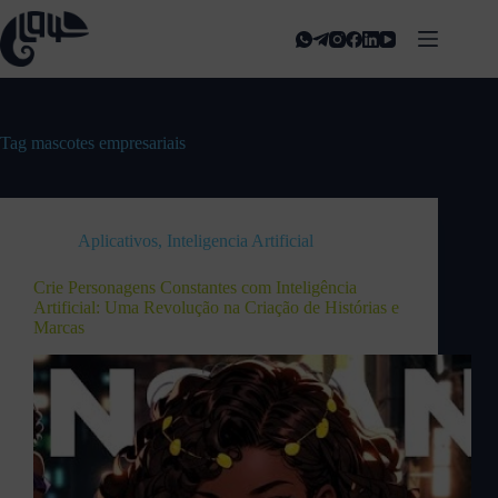
Tag
mascotes empresariais
Aplicativos
,
Inteligencia Artificial
Crie Personagens Constantes com Inteligência
Artificial: Uma Revolução na Criação de Histórias e
Marcas