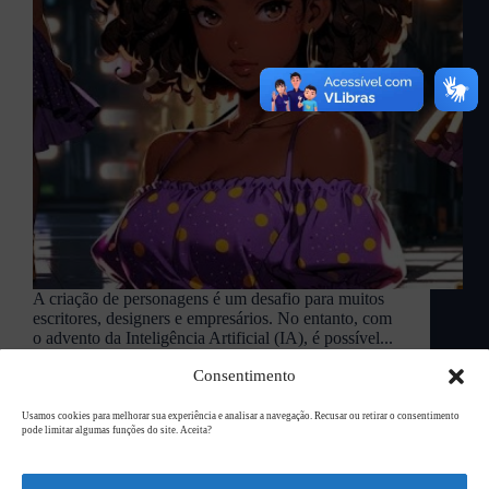
A criação de personagens é um desafio para muitos
escritores, designers e empresários. No entanto, com
o advento da Inteligência Artificial (IA), é possível...
L94 Academy
novembro 7, 2024
Consentimento
Usamos cookies para melhorar sua experiência e analisar a navegação. Recusar ou retirar o consentimento
pode limitar algumas funções do site. Aceita?
Copyright © 2026